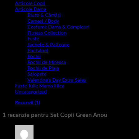
Articole Copii
Articole Dama
Bluze & Cămăși
Camasi / Body
Costume Dama & Compleuri
Fitness Collection
Fuste
Jachete & Paltoane
Pantaloni
Rochii
Rochii de Mireasa
Rochii de Plaja
Salopete
Valentine's Day Extra Sales
Fuste Tulle Mama Fiica
Uncategorized
Recenzii (1)
1 recenzie pentru
Set Copii Green Anou