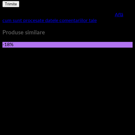
Acest site folosește Akismet pentru a reduce spamul.
Află
cum sunt procesate datele comentariilor tale
.
Produse similare
-18%