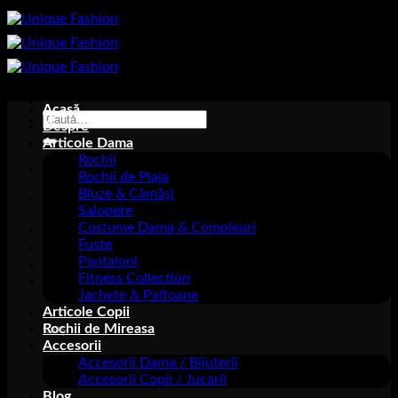
Sari
la
conținut
Acasă
Caută
Despre
după:
Articole Dama
Rochii
Rochii de Plaja
Bluze & Cămăși
Nu ai niciun produs în coș.
Salopete
Costume Dama & Compleuri
Fuste
Pantaloni
Fitness Collection
Jachete & Paltoane
Articole Copii
Coș
Rochii de Mireasa
Accesorii
Nu ai niciun produs în coș.
Accesorii Dama / Bijuterii
Accesorii Copii / Jucarii
Blog