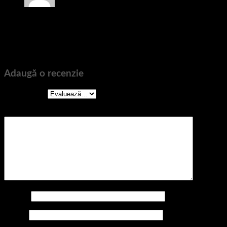
Evaluat la
5
din 5
Monica
–
27/01/2020
Material de calitate si livrare rapida! Va mulțumesc! ❤️
Adaugă o recenzie
Evaluarea ta
Recenzia ta
*
Nume
*
Email
*