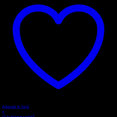
Adaugă în listă
+
Acest
Vizualizare rapidă